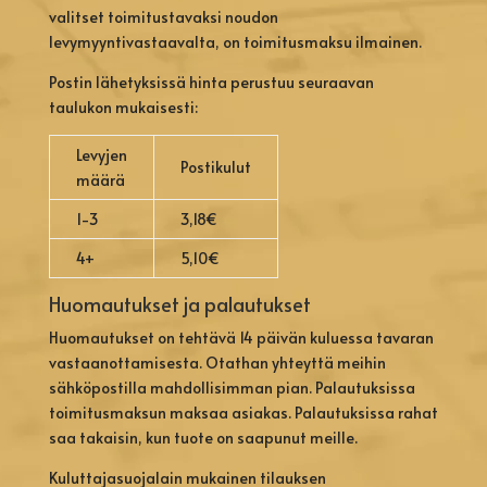
valitset toimitustavaksi noudon
levymyyntivastaavalta, on toimitusmaksu ilmainen.
Postin lähetyksissä hinta perustuu seuraavan
taulukon mukaisesti:
Levyjen
Postikulut
määrä
1-3
3,18€
4+
5,10€
Huomautukset ja palautukset
Huomautukset on tehtävä 14 päivän kuluessa tavaran
vastaanottamisesta. Otathan yhteyttä meihin
sähköpostilla mahdollisimman pian. Palautuksissa
toimitusmaksun maksaa asiakas. Palautuksissa rahat
saa takaisin, kun tuote on saapunut meille.
Kuluttajasuojalain mukainen tilauksen