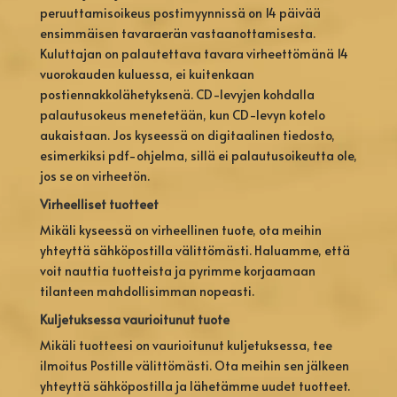
peruuttamisoikeus postimyynnissä on 14 päivää
ensimmäisen tavaraerän vastaanottamisesta.
Kuluttajan on palautettava tavara virheettömänä 14
vuorokauden kuluessa, ei kuitenkaan
postiennakkolähetyksenä. CD-levyjen kohdalla
palautusokeus menetetään, kun CD-levyn kotelo
aukaistaan. Jos kyseessä on digitaalinen tiedosto,
esimerkiksi pdf-ohjelma, sillä ei palautusoikeutta ole,
jos se on virheetön.
Virheelliset tuotteet
Mikäli kyseessä on virheellinen tuote, ota meihin
yhteyttä sähköpostilla välittömästi. Haluamme, että
voit nauttia tuotteista ja pyrimme korjaamaan
tilanteen mahdollisimman nopeasti.
Kuljetuksessa vaurioitunut tuote
Mikäli tuotteesi on vaurioitunut kuljetuksessa, tee
ilmoitus Postille välittömästi. Ota meihin sen jälkeen
yhteyttä sähköpostilla ja lähetämme uudet tuotteet.