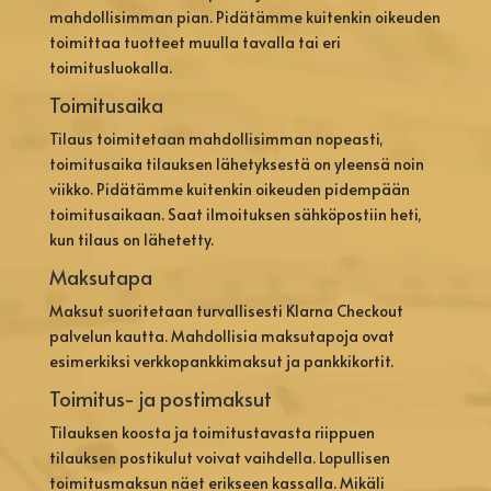
mahdollisimman pian. Pidätämme kuitenkin oikeuden
toimittaa tuotteet muulla tavalla tai eri
toimitusluokalla.
Toimitusaika
Tilaus toimitetaan mahdollisimman nopeasti,
toimitusaika tilauksen lähetyksestä on yleensä noin
viikko. Pidätämme kuitenkin oikeuden pidempään
toimitusaikaan. Saat ilmoituksen sähköpostiin heti,
kun tilaus on lähetetty.
Maksutapa
Maksut suoritetaan turvallisesti Klarna Checkout
palvelun kautta. Mahdollisia maksutapoja ovat
esimerkiksi verkkopankkimaksut ja pankkikortit.
Toimitus- ja postimaksut
Tilauksen koosta ja toimitustavasta riippuen
tilauksen postikulut voivat vaihdella. Lopullisen
toimitusmaksun näet erikseen kassalla. Mikäli