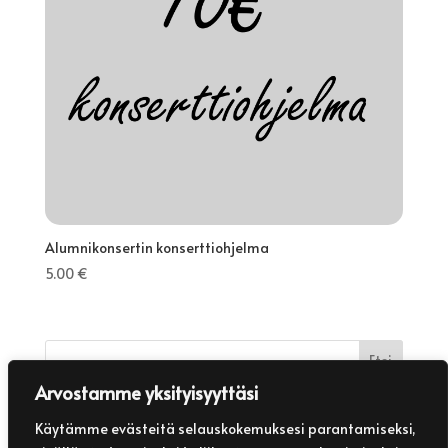
Alumnikonsertin konserttiohjelma
5.00
€
Etsi
Arvostamme yksityisyyttäsi
Viimeisimmät artikkelit
Käytämme evästeitä selauskokemuksesi parantamiseksi,