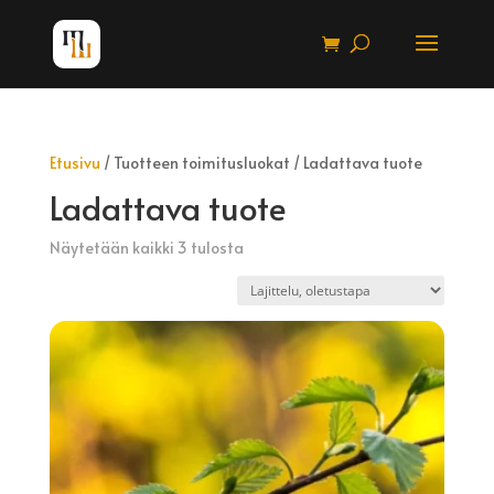
Etusivu
/ Tuotteen toimitusluokat / Ladattava tuote
Ladattava tuote
Näytetään kaikki 3 tulosta